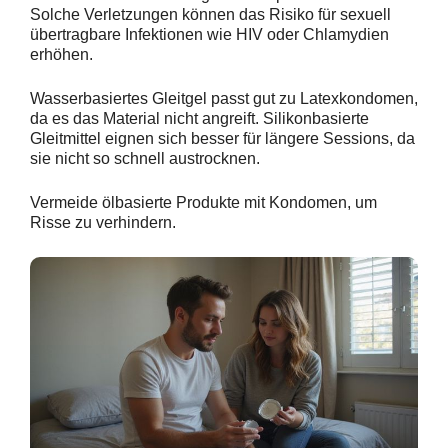
Solche Verletzungen können das Risiko für sexuell
übertragbare Infektionen wie HIV oder Chlamydien
erhöhen.
Wasserbasiertes Gleitgel passt gut zu Latexkondomen,
da es das Material nicht angreift. Silikonbasierte
Gleitmittel eignen sich besser für längere Sessions, da
sie nicht so schnell austrocknen.
Vermeide ölbasierte Produkte mit Kondomen, um
Risse zu verhindern.