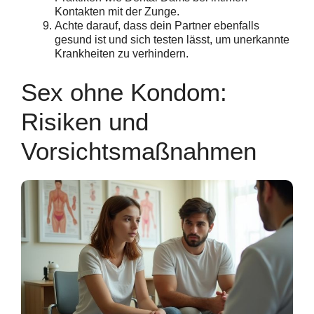
Kontakten mit der Zunge.
Achte darauf, dass dein Partner ebenfalls
gesund ist und sich testen lässt, um unerkannte
Krankheiten zu verhindern.
Sex ohne Kondom:
Risiken und
Vorsichtsmaßnahmen