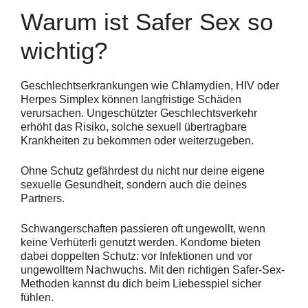
Warum ist Safer Sex so
wichtig?
Geschlechtserkrankungen wie Chlamydien, HIV oder
Herpes Simplex können langfristige Schäden
verursachen. Ungeschützter Geschlechtsverkehr
erhöht das Risiko, solche sexuell übertragbare
Krankheiten zu bekommen oder weiterzugeben.
Ohne Schutz gefährdest du nicht nur deine eigene
sexuelle Gesundheit, sondern auch die deines
Partners.
Schwangerschaften passieren oft ungewollt, wenn
keine Verhüterli genutzt werden. Kondome bieten
dabei doppelten Schutz: vor Infektionen und vor
ungewolltem Nachwuchs. Mit den richtigen Safer-Sex-
Methoden kannst du dich beim Liebesspiel sicher
fühlen.