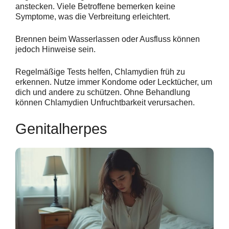
anstecken. Viele Betroffene bemerken keine
Symptome, was die Verbreitung erleichtert.
Brennen beim Wasserlassen oder Ausfluss können
jedoch Hinweise sein.
Regelmäßige Tests helfen, Chlamydien früh zu
erkennen. Nutze immer Kondome oder Lecktücher, um
dich und andere zu schützen. Ohne Behandlung
können Chlamydien Unfruchtbarkeit verursachen.
Genitalherpes