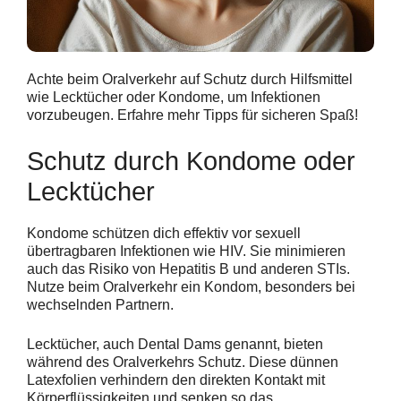
Achte beim Oralverkehr auf Schutz durch Hilfsmittel
wie Lecktücher oder Kondome, um Infektionen
vorzubeugen. Erfahre mehr Tipps für sicheren Spaß!
Schutz durch Kondome oder
Lecktücher
Kondome schützen dich effektiv vor sexuell
übertragbaren Infektionen wie HIV. Sie minimieren
auch das Risiko von Hepatitis B und anderen STIs.
Nutze beim Oralverkehr ein Kondom, besonders bei
wechselnden Partnern.
Lecktücher, auch Dental Dams genannt, bieten
während des Oralverkehrs Schutz. Diese dünnen
Latexfolien verhindern den direkten Kontakt mit
Körperflüssigkeiten und senken so das