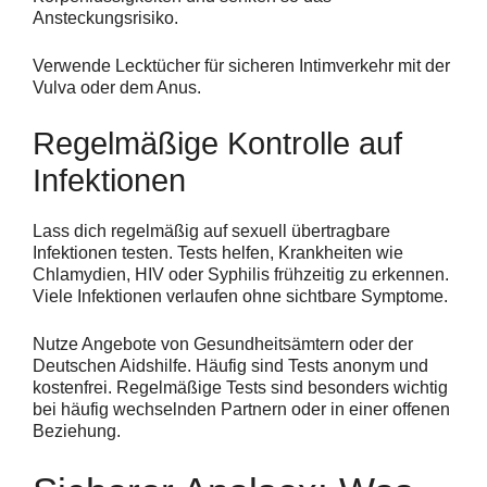
Ansteckungsrisiko.
Verwende Lecktücher für sicheren Intimverkehr mit der
Vulva oder dem Anus.
Regelmäßige Kontrolle auf
Infektionen
Lass dich regelmäßig auf sexuell übertragbare
Infektionen testen. Tests helfen, Krankheiten wie
Chlamydien, HIV oder Syphilis frühzeitig zu erkennen.
Viele Infektionen verlaufen ohne sichtbare Symptome.
Nutze Angebote von Gesundheitsämtern oder der
Deutschen Aidshilfe. Häufig sind Tests anonym und
kostenfrei. Regelmäßige Tests sind besonders wichtig
bei häufig wechselnden Partnern oder in einer offenen
Beziehung.