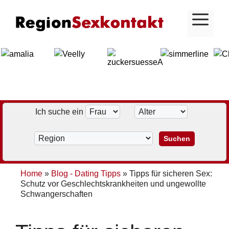
Zum
Inhalt
Menü
springen
Ich suche ein
Home
»
Blog - Dating Tipps
»
Tipps für sicheren Sex:
Schutz vor Geschlechtskrankheiten und ungewollte
Schwangerschaften