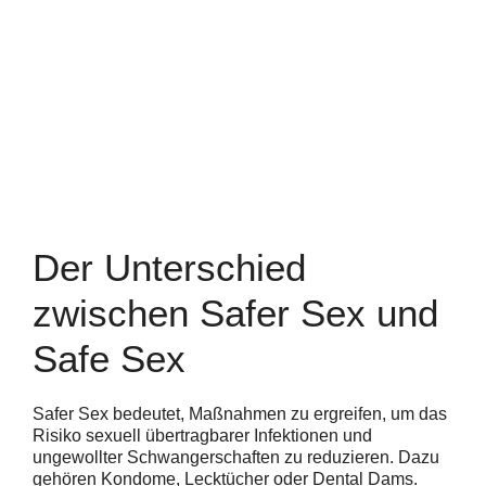
Der Unterschied
zwischen Safer Sex und
Safe Sex
Safer Sex bedeutet, Maßnahmen zu ergreifen, um das
Risiko sexuell übertragbarer Infektionen und
ungewollter Schwangerschaften zu reduzieren. Dazu
gehören Kondome, Lecktücher oder Dental Dams.