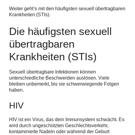
Weiter geht’s mit den häufigsten sexuell übertragbaren
Krankheiten (STIs).
Die häufigsten sexuell
übertragbaren
Krankheiten (STIs)
Sexuell übertragbare Infektionen können
unterschiedliche Beschwerden auslösen. Viele
bleiben unbemerkt, bis sie schwerwiegende Folgen
haben.
HIV
HIV ist ein Virus, das dein Immunsystem schwächt. Es
wird durch ungeschützten Geschlechtsverkehr,
kontaminierte Nadeln oder während der Geburt