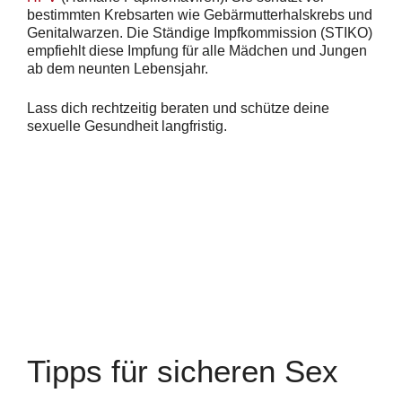
bestimmten Krebsarten wie Gebärmutterhalskrebs und
Genitalwarzen. Die Ständige Impfkommission (STIKO)
empfiehlt diese Impfung für alle Mädchen und Jungen
ab dem neunten Lebensjahr.
Lass dich rechtzeitig beraten und schütze deine
sexuelle Gesundheit langfristig.
Tipps für sicheren Sex