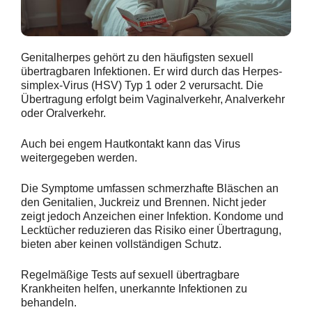
Genitalherpes gehört zu den häufigsten sexuell
übertragbaren Infektionen. Er wird durch das Herpes-
simplex-Virus (HSV) Typ 1 oder 2 verursacht. Die
Übertragung erfolgt beim Vaginalverkehr, Analverkehr
oder Oralverkehr.
Auch bei engem Hautkontakt kann das Virus
weitergegeben werden.
Die Symptome umfassen schmerzhafte Bläschen an
den Genitalien, Juckreiz und Brennen. Nicht jeder
zeigt jedoch Anzeichen einer Infektion. Kondome und
Lecktücher reduzieren das Risiko einer Übertragung,
bieten aber keinen vollständigen Schutz.
Regelmäßige Tests auf sexuell übertragbare
Krankheiten helfen, unerkannte Infektionen zu
behandeln.