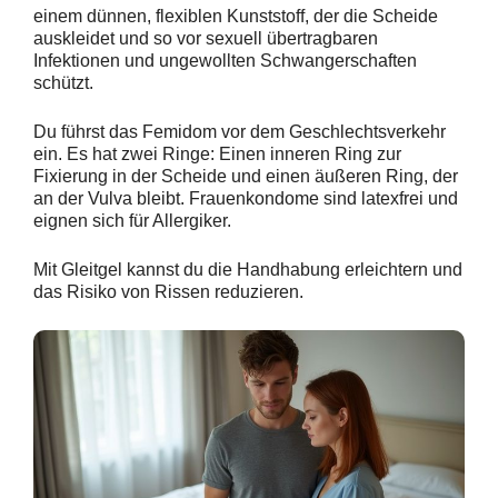
einem dünnen, flexiblen Kunststoff, der die Scheide
auskleidet und so vor sexuell übertragbaren
Infektionen und ungewollten Schwangerschaften
schützt.
Du führst das Femidom vor dem Geschlechtsverkehr
ein. Es hat zwei Ringe: Einen inneren Ring zur
Fixierung in der Scheide und einen äußeren Ring, der
an der Vulva bleibt. Frauenkondome sind latexfrei und
eignen sich für Allergiker.
Mit Gleitgel kannst du die Handhabung erleichtern und
das Risiko von Rissen reduzieren.