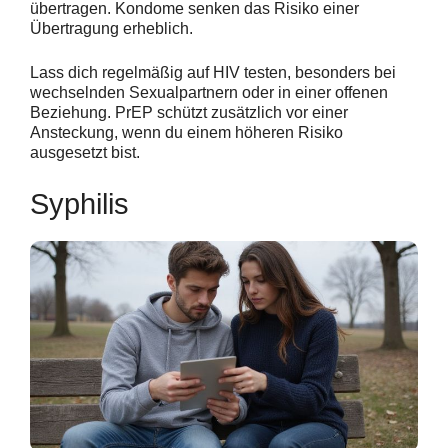
übertragen. Kondome senken das Risiko einer
Übertragung erheblich.
Lass dich regelmäßig auf HIV testen, besonders bei
wechselnden Sexualpartnern oder in einer offenen
Beziehung. PrEP schützt zusätzlich vor einer
Ansteckung, wenn du einem höheren Risiko
ausgesetzt bist.
Syphilis